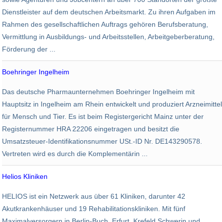
Dienstleister auf dem deutschen Arbeitsmarkt. Zu ihren Aufgaben im
Rahmen des gesellschaftlichen Auftrags gehören Berufsberatung,
Vermittlung in Ausbildungs- und Arbeitsstellen, Arbeitgeberberatung,
Förderung der ...
Boehringer Ingelheim
Chemie
Das deutsche Pharmaunternehmen Boehringer Ingelheim mit
45.700
15,85 Mrd. EUR
Hauptsitz in Ingelheim am Rhein entwickelt und produziert Arzneimittel
für Mensch und Tier. Es ist beim Registergericht Mainz unter der
Registernummer HRA 22206 eingetragen und besitzt die
Umsatzsteuer-Identifikationsnummer USt.-ID Nr. DE143290578.
Vertreten wird es durch die Komplementärin ...
Helios Kliniken
Gesundheit
HELIOS ist ein Netzwerk aus über 61 Kliniken, darunter 42
33.000
2,4 Mrd. EUR
Akutkrankenhäuser und 19 Rehabilitationskliniken. Mit fünf
Maximalversorgern in Berlin-Buch, Erfurt, Krefeld Schwerin und