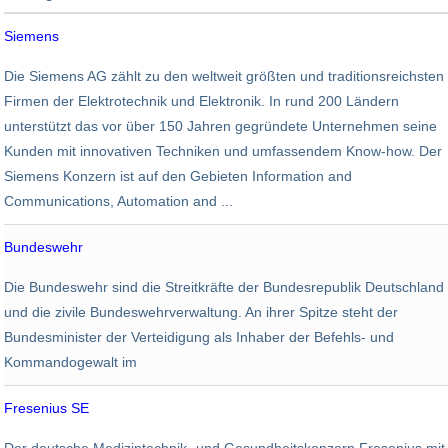
Branche
Siemens
Angestellte
Umsatz
Elektronik
Die Siemens AG zählt zu den weltweit größten und traditionsreichsten
348.000
75,6 Mrd. EUR
Firmen der Elektrotechnik und Elektronik. In rund 200 Ländern
unterstützt das vor über 150 Jahren gegründete Unternehmen seine
Kunden mit innovativen Techniken und umfassendem Know-how. Der
Siemens Konzern ist auf den Gebieten Information and
Communications, Automation and ...
Bundeswehr
Behörden
Die Bundeswehr sind die Streitkräfte der Bundesrepublik Deutschland
280.000
NonProfit / Behörde
und die zivile Bundeswehrverwaltung. An ihrer Spitze steht der
Bundesminister der Verteidigung als Inhaber der Befehls- und
Kommandogewalt im
Fresenius SE
Chemie