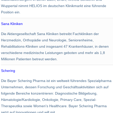
Wuppertal nimmt HELIOS im deutschen Klinikmarkt eine führende
Position ein.
Sana Kliniken
Gesundheit
Die Aktiengesellschaft Sana Kliniken betreibt Fachkliniken der
27.350
2,16 Mrd. EUR
Herzmedizin, Orthopädie und Neurologie, Seniorenheime,
Rehabilitations-Kliniken und insgesamt 47 Krankenhäuser, in denen
verschiedene medizinische Leistungen geboten und mehr als 1,8
Millionen Patienten betreut werden.
Schering
Chemie
Die Bayer Schering Pharma ist ein weltweit führendes Spezialpharma
24.500
5,3 Mrd. EUR
Unternehmen, dessen Forschung und Geschäftsaktivitäten sich auf
folgende Bereiche konzentrieren: Diagnostische Bildgebung,
Hämatologie/Kardiologie, Onkologie, Primary Care, Spezial-
Therapeutika sowie Women's Healthcare. Bayer Schering Pharma
setzt auf Innovationen und will mit ...