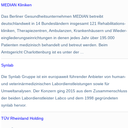
MEDIAN Kliniken
Gesundheit
Das Berliner Gesundheits­­unternehmen MEDIAN betreibt
15.000
127 Mio. EUR
deutschlandweit in 14 Bundesländern insgesamt 121 Rehabilitations­
kliniken, Therapiezentren, Ambulanzen, Kranken­häusern und Wieder­
eingliederungs­einrichtungen in denen jedes Jahr über 195.000
Patienten medizinisch behandelt und betreut werden. Beim
Amtsgericht Charlottenburg ist es unter der ...
Synlab
Chemie
Die Synlab Gruppe ist ein europaweit führender Anbieter von human-
13.000
1,5 Mrd. EUR
und veterinärmedizinischen Labordienstleistungen sowie für
Umweltanalysen. Der Konzern ging 2015 aus dem Zusammenschluss
der beiden Labordienstleister Labco und dem 1998 gegründeten
synlab hervor.
TÜV Rheinland Holding
Verschiedenes