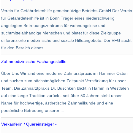
VFG gemeinnützige Betriebs-GmbH -
Verein für Gefährdetenhilfe gemeinnützige Betriebs-GmbH Der Verein
Bonn
für Gefährdetenhilfe ist in Bonn Träger eines niederschwellig
angelegten Betreuungszentrums für wohnungslose und
suchtmittelabhängige Menschen und bietet für diese Zielgruppe
differenzierte medizinische und soziale Hilfeangebote. Der VFG sucht
für den Bereich dieses ...
Zahnmedizinische Fachangestellte
Dr. med. dent. Meike Büschken -
Über Uns Wir sind eine moderne Zahnarztpraxis im Hammer Osten
Hamm
und suchen zum nächstmöglichen Zeitpunkt Verstärkung für unser
Team. Die Zahnarztpraxis Dr. Büschken blickt in Hamm in Westfalen
auf eine lange Tradition zurück - seit über 50 Jahren steht unser
Name für hochwertige, ästhetische Zahnheilkunde und eine
persönliche Betreuung unserer ...
Verkäuferin / Quereinsteiger -
SiB Märkte