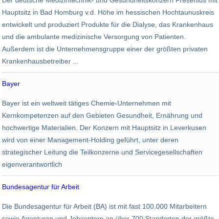
Der deutsche Medizintechnik- und Gesundheitskonzern Fresenius mit
222.305
27,626 Mrd. EUR
Hauptsitz in Bad Homburg v.d. Höhe im hessischen Hochtaunuskreis
entwickelt und produziert Produkte für die Dialyse, das Krankenhaus
und die ambulante medizinische Versorgung von Patienten.
Außerdem ist die Unternehmensgruppe einer der größten privaten
Krankenhausbetreiber ...
Bayer
Chemie
Bayer ist ein weltweit tätiges Chemie-Unternehmen mit
106.200
28,9 Mrd. Euro
Kernkompetenzen auf den Gebieten Gesundheit, Ernährung und
hochwertige Materialien. Der Konzern mit Hauptsitz in Leverkusen
wird von einer Management-Holding geführt, unter deren
strategischer Leitung die Teilkonzerne und Servicegesellschaften
eigenverantwortlich
Bundesagentur für Arbeit
Behörden
Die Bundesagentur für Arbeit (BA) ist mit fast 100.000 Mitarbeitern
96.000
0
sowie Agenturen und Jobcentern an über 700 Standorten der größte