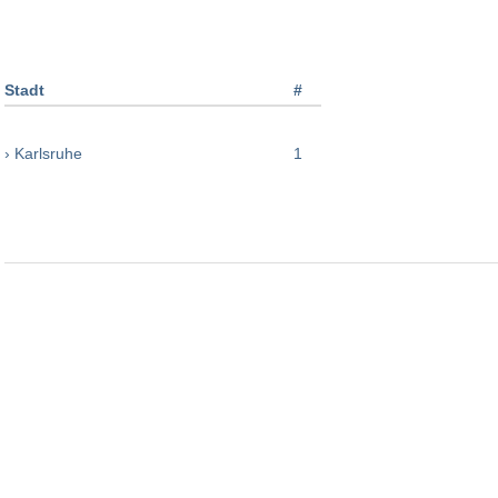
Stadt
#
› Karlsruhe
1