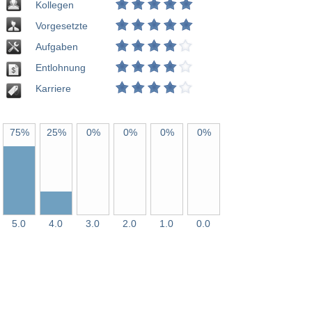
Kollegen
Vorgesetzte
Aufgaben
Entlohnung
Karriere
75%
25%
0%
0%
0%
0%
5.0
4.0
3.0
2.0
1.0
0.0