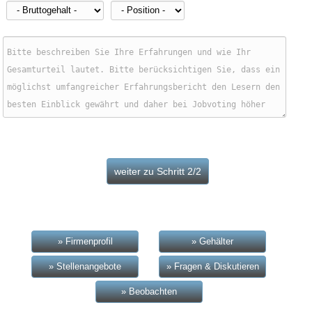
» Firmenprofil
» Gehälter
» Stellenangebote
» Fragen & Diskutieren
» Beobachten