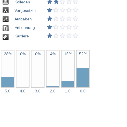
Kollegen
Vorgesetzte
Aufgaben
Entlohnung
Karriere
28%
0%
0%
4%
16%
52%
5.0
4.0
3.0
2.0
1.0
0.0