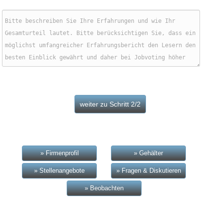
» Firmenprofil
» Gehälter
» Stellenangebote
» Fragen & Diskutieren
» Beobachten