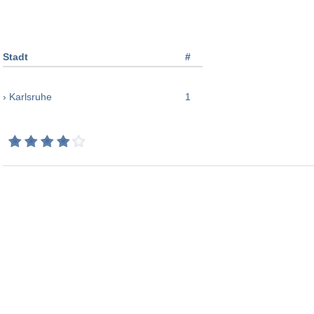
Stadt
#
› Karlsruhe
1