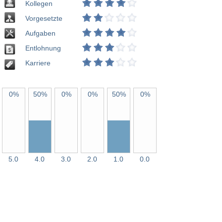
Kollegen
Vorgesetzte
Aufgaben
Entlohnung
Karriere
0%
50%
0%
0%
50%
0%
5.0
4.0
3.0
2.0
1.0
0.0