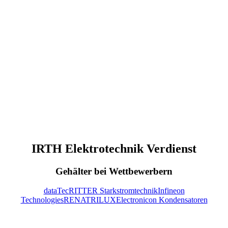
IRTH Elektrotechnik Verdienst
Gehälter bei Wettbewerbern
dataTec
RITTER Starkstromtechnik
Infineon
Technologies
RENA
TRILUX
Electronicon Kondensatoren