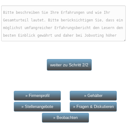
» Firmenprofil
» Gehälter
» Stellenangebote
» Fragen & Diskutieren
» Beobachten