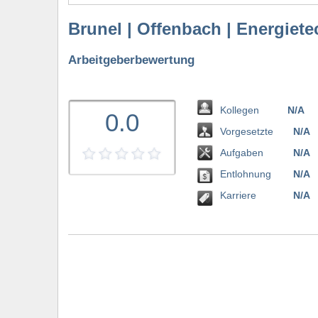
Brunel | Offenbach | Energiete
Arbeitgeberbewertung
Kollegen
N/A
0.0
Vorgesetzte
N/A
Aufgaben
N/A
Entlohnung
N/A
bewerten
Karriere
N/A