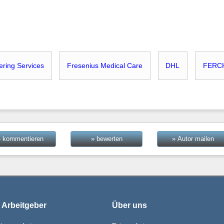
ering Services
Fresenius Medical Care
DHL
FERC
» kommentieren
» bewerten
» Autor mailen
 Arbeitgeber
Über uns