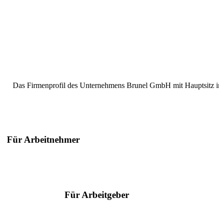
Das Firmenprofil des Unternehmens Brunel GmbH mit Hauptsitz in B
Für Arbeitnehmer
Suche nach Berufen
Suche nach Städten
Ratgeber
Für Arbeitgeber
Serviceangebote