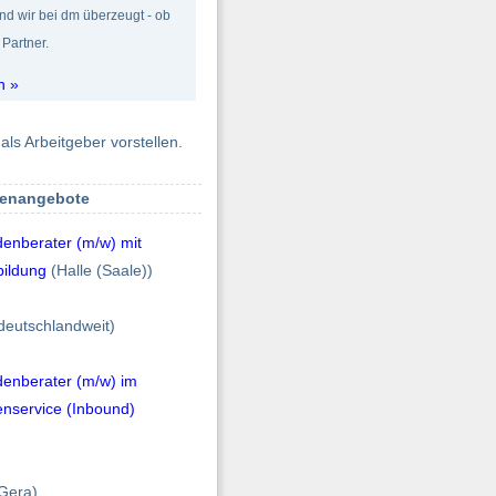
d wir bei dm überzeugt - ob
 Partner.
n »
als Arbeitgeber vorstellen.
lenangebote
denberater (m/w) mit
bildung
(Halle (Saale))
deutschlandweit)
denberater (m/w) im
nservice (Inbound)
Gera)