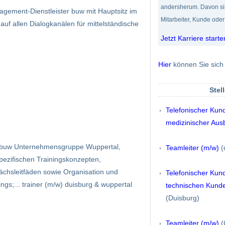
andersherum. Davon sin
ement-Dienstleister buw mit Hauptsitz im
Mitarbeiter, Kunde oder
uf allen Dialogkanälen für mittelständische
Jetzt Karriere starte
Hier
können Sie sich 
Stel
Telefonischer Kun
medizinischer Aus
) buw Unternehmensgruppe Wuppertal,
Teamleiter (m/w)
(
spezifischen Trainingskonzepten,
chsleitfäden sowie Organisation und
Telefonischer Kun
ings;... trainer (m/w) duisburg & wuppertal
technischen Kunde
(Duisburg)
Teamleiter (m/w)
(