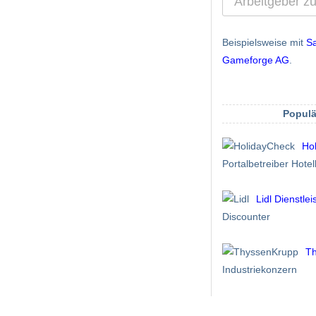
Beispielsweise mit
S
Gameforge AG
.
Populä
Ho
Portalbetreiber Hot
Lidl Dienstlei
Discounter
T
Industriekonzern