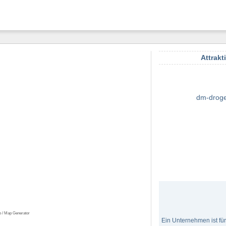
Attrakt
dm-droge
p / Map Generator
Ein Unternehmen ist fü