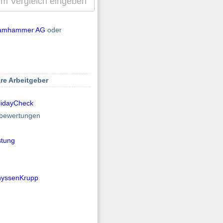
amhammer AG
oder
re Arbeitgeber
lidayCheck
elbewertungen
stung
hyssenKrupp