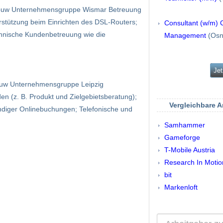
d buw Unternehmensgruppe Wismar Betreuung
stützung beim Einrichten des DSL-Routers;
Consultant (w/m) 
ännische Kundenbetreuung wie die
Management
(Osn
Jet
 buw Unternehmensgruppe Leipzig
n (z. B. Produkt und Zielgebietsberatung);
Vergleichbare 
ndiger Onlinebuchungen; Telefonische und
Samhammer
Gameforge
T-Mobile Austria
Research In Motio
bit
Markenloft