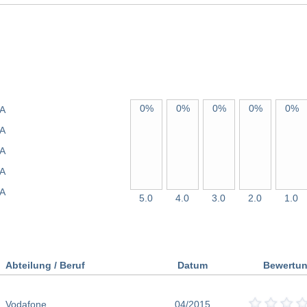
0%
0%
0%
0%
0%
A
A
A
A
A
5.0
4.0
3.0
2.0
1.0
Abteilung / Beruf
Datum
Bewertu
Vodafone
04/2015