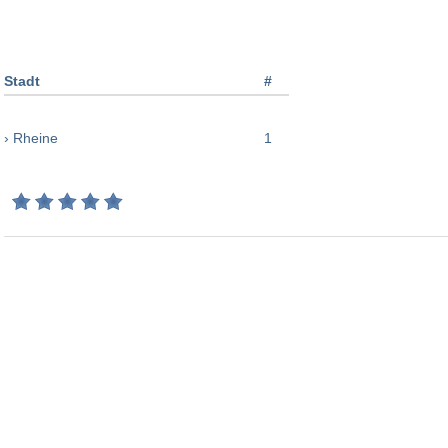
Stadt
#
› Rheine
1