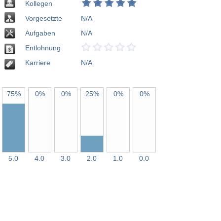
Kollegen
Vorgesetzte
N/A
Aufgaben
N/A
Entlohnung
Karriere
N/A
75%
0%
0%
25%
0%
0%
5.0
4.0
3.0
2.0
1.0
0.0