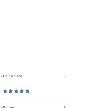
› Deutschland
2
› Rheine
3