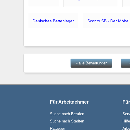
Dänisches Bettenlager
Sconto SB - Der Möbel
» alle Bewertungen
Für Arbeitnehmer
Für
Suche nach Berufen
Serv
Suche nach Städten
Hilf
Ratgeber
Arbe