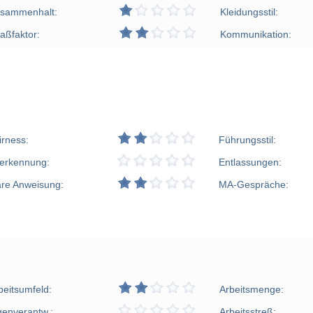
sammenhalt:
Kleidungsstil:
aßfaktor:
Kommunikation:
irness:
Führungsstil:
erkennung:
Entlassungen:
are Anweisung:
MA-Gespräche:
beitsumfeld:
Arbeitsmenge:
genverantw.:
Arbeitsstreß: