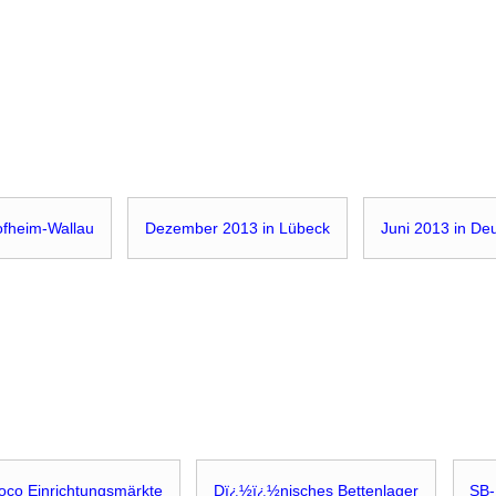
ofheim-Wallau
Dezember 2013 in Lübeck
Juni 2013 in De
oco Einrichtungsmärkte
Dï¿½ï¿½nisches Bettenlager
SB