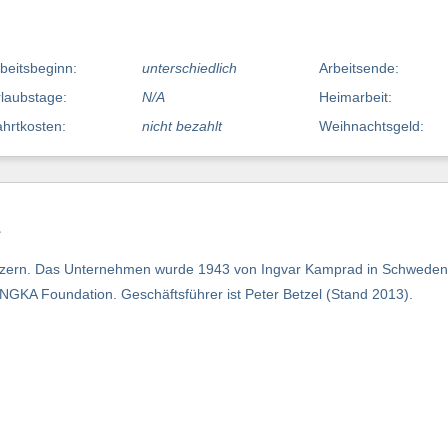
beitsbeginn:
unterschiedlich
Arbeitsende:
laubstage:
N/A
Heimarbeit:
hrtkosten:
nicht bezahlt
Weihnachtsgeld:
gskonzern. Das Unternehmen wurde 1943 von Ingvar Kamprad in Schwede
g INGKA Foundation. Geschäftsführer ist Peter Betzel (Stand 2013).