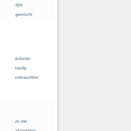
N/A
gemischt
autoritär
häufig
unbrauchbar
zu viel
akzeptabel