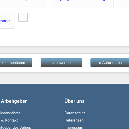
markt
» kommentieren
» bewerten
» Autor mailen
 Arbeitgeber
Über uns
iceangebote
Datenschutz
e & Kontakt
Referenzen
itgeber des Jahres
Impressum