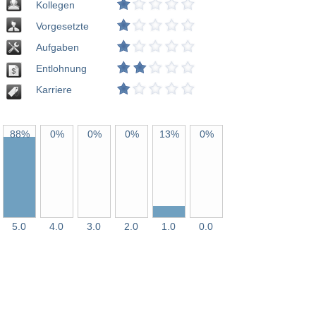
Kollegen
Vorgesetzte
Aufgaben
Entlohnung
Karriere
88%
0%
0%
0%
13%
0%
5.0
4.0
3.0
2.0
1.0
0.0