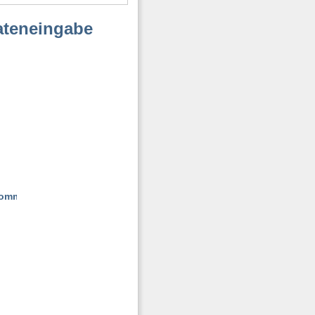
ateneingabe
100 %
0 %