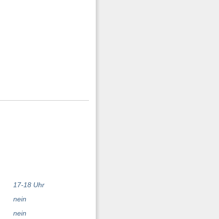
17-18 Uhr
nein
nein