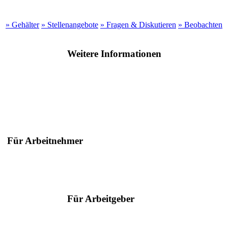
» Gehälter
» Stellenangebote
» Fragen & Diskutieren
» Beobachten
Weitere Informationen
Für Arbeitnehmer
Suche nach Berufen
Suche nach Städten
Ratgeber
Für Arbeitgeber
Serviceangebote
Hilfe & Kontakt