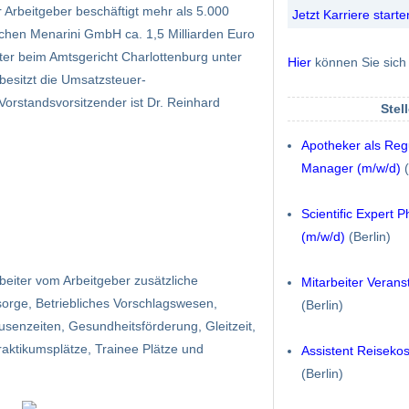
Arbeitgeber beschäftigt mehr als 5.000
Jetzt Karriere starte
schen Menarini GmbH ca. 1,5 Milliarden Euro
er beim Amtsgericht Charlottenburg unter
Hier
können Sie sich 
besitzt die Umsatzsteuer-
orstandsvorsitzender ist Dr. Reinhard
Stel
Apotheker als Reg
Manager (m/w/d)
(
Scientific Expert 
(m/w/d)
(Berlin)
eiter vom Arbeitgeber zusätzliche
Mitarbeiter Veran
rsorge, Betriebliches Vorschlagswesen,
(Berlin)
ausenzeiten, Gesundheitsförderung, Gleitzeit,
raktikumsplätze, Trainee Plätze und
Assistent Reiseko
(Berlin)