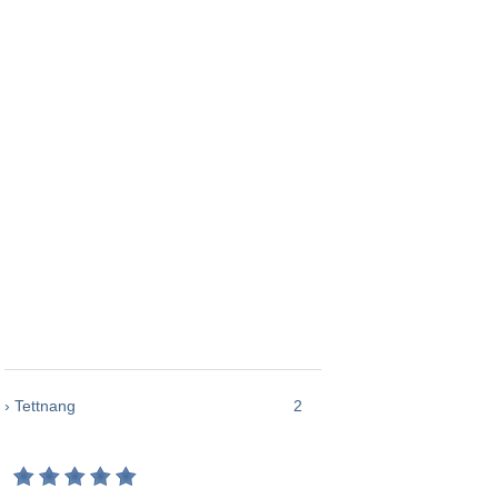
› Tettnang
2