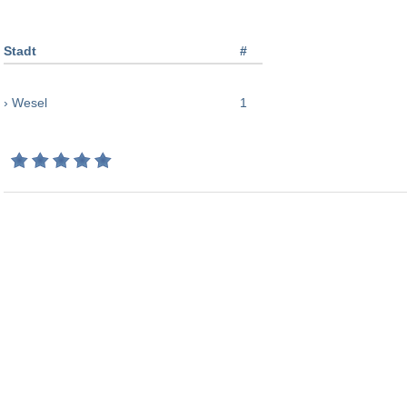
Stadt
#
› Wesel
1