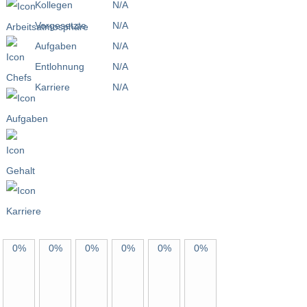
Kollegen
N/A
Vorgesetzte
N/A
Aufgaben
N/A
Entlohnung
N/A
Karriere
N/A
0%
0%
0%
0%
0%
0%