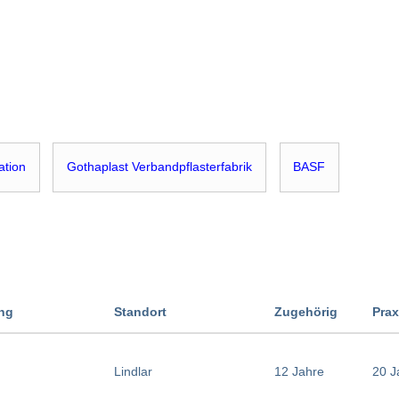
ation
Gothaplast Verbandpflasterfabrik
BASF
ung
Standort
Zugehörig
Prax
Lindlar
12 Jahre
20 J