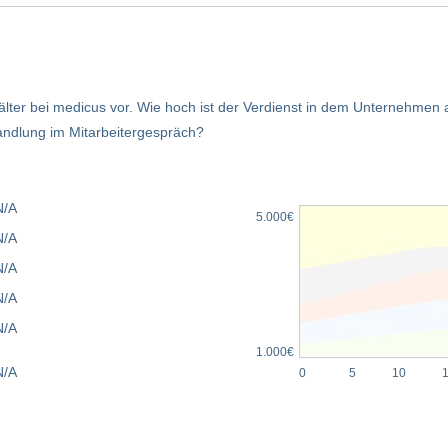
älter bei medicus vor. Wie hoch ist der Verdienst in dem Unternehme
andlung im Mitarbeitergespräch?
N/A
5.000€
N/A
N/A
N/A
N/A
1.000€
N/A
0
5
10