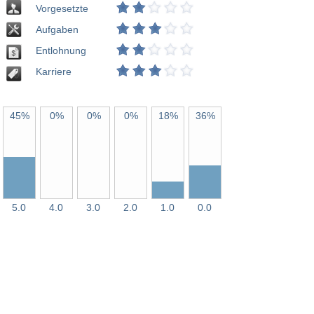
Vorgesetzte
Aufgaben
Entlohnung
Karriere
45%
0%
0%
0%
18%
36%
5.0
4.0
3.0
2.0
1.0
0.0