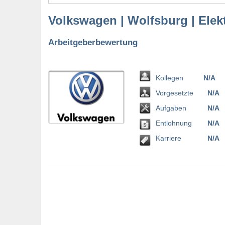
Volkswagen | Wolfsburg | Elek
Arbeitgeberbewertung
Kollegen
N/A
Vorgesetzte
N/A
Aufgaben
N/A
Entlohnung
N/A
Karriere
N/A