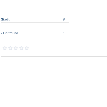
Stadt
#
› Dortmund
1