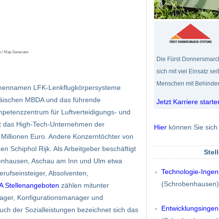
p / Map Generator
Die Fürst Donnersmarck-
sich mit viel Einsatz se
Menschen mit Behinde
mennamen LFK-Lenkflugkörpersysteme
opäischen MBDA und das führende
Jetzt Karriere starte
petenzzentrum für Luftverteidigungs- und
tet das High-Tech-Unternehmen der
Hier
können Sie sich 
 Millionen Euro. Andere Konzerntöchter von
n Schiphol Rijk. Als Arbeitgeber beschäftigt
Stel
benhausen, Aschau am Inn und Ulm etwa
Technologie-Ingen
erufseinsteiger, Absolventen,
(Schrobenhausen)
 Stellenangeboten
zählen mitunter
nager, Konfigurationsmanager und
Entwicklungsingen
uch der Sozialleistungen bezeichnet sich das