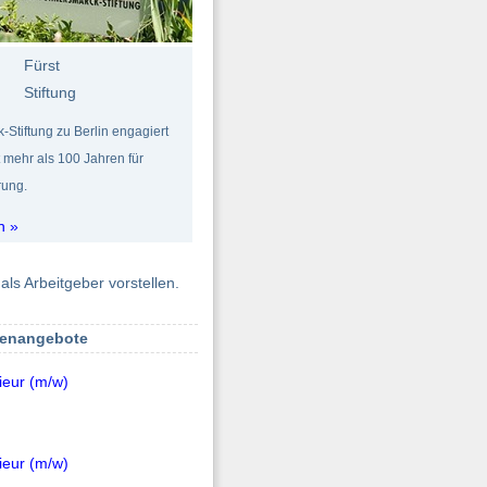
Fürst
Stiftung
Stiftung zu Berlin engagiert
it mehr als 100 Jahren für
rung.
n »
als Arbeitgeber vorstellen.
lenangebote
ieur (m/w)
ieur (m/w)