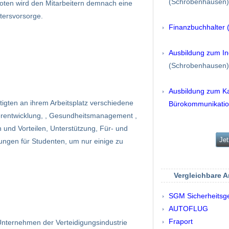
(Schrobenhausen)
boten wird den Mitarbeitern demnach eine
ltersvorsorge.
Finanzbuchhalter 
Ausbildung zum In
(Schrobenhausen)
Ausbildung zum K
gten an ihrem Arbeitsplatz verschiedene
Bürokommunikati
eiterentwicklung, , Gesundheitsmanagement ,
en und Vorteilen, Unterstützung, Für- und
Jet
ungen für Studenten, um nur einige zu
Vergleichbare 
SGM Sicherheitsge
AUTOFLUG
Fraport
Unternehmen der Verteidigungsindustrie