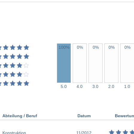
100%
0%
0%
0%
0%
5.0
4.0
3.0
2.0
1.0
Abteilung / Beruf
Datum
Bewertu
Konstruktion
11/2012