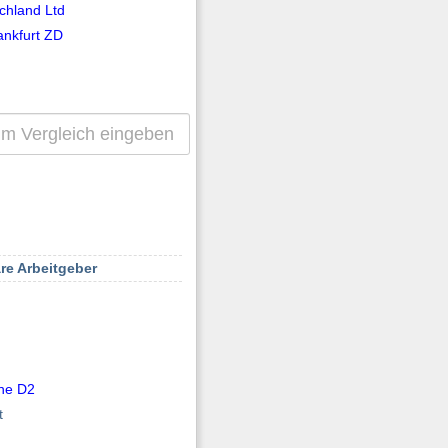
chland Ltd
ankfurt ZD
re Arbeitgeber
ne D2
t