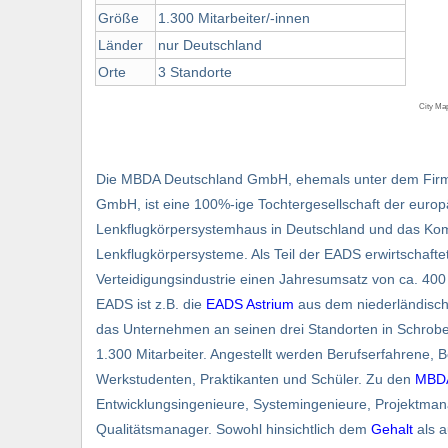
Größe
1.300 Mitarbeiter/-innen
Länder
nur Deutschland
Orte
3 Standorte
City Ma
Die MBDA Deutschland GmbH, ehemals unter dem Fir
GmbH, ist eine 100%-ige Tochtergesellschaft der eur
Lenkflugkörpersystemhaus in Deutschland und das Kom
Lenkflugkörpersysteme. Als Teil der EADS erwirtschaf
Verteidigungsindustrie einen Jahresumsatz von ca. 400
EADS ist z.B. die
EADS Astrium
aus dem niederländische
das Unternehmen an seinen drei Standorten in Schro
1.300 Mitarbeiter. Angestellt werden Berufserfahrene, B
Werkstudenten, Praktikanten und Schüler. Zu den
MBDA
Entwicklungsingenieure, Systemingenieure, Projektma
Qualitätsmanager. Sowohl hinsichtlich dem
Gehalt
als a