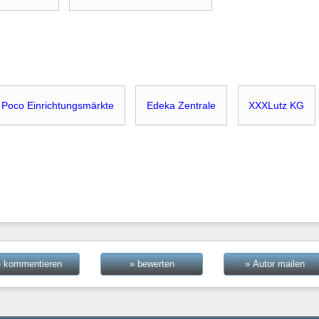
Poco Einrichtungsmärkte
Edeka Zentrale
XXXLutz KG
» kommentieren
» bewerten
» Autor mailen