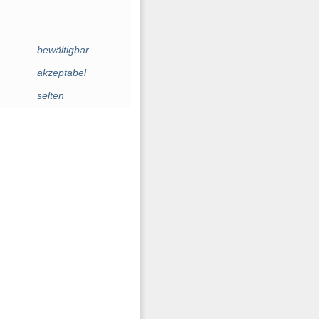
bewältigbar
akzeptabel
selten