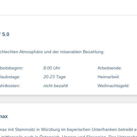
 5.0
 schlechten Atmosphäre und der miserablen Bezahlung.
beitsbeginn:
8:00 Uhr
Arbeitsende:
laubstage:
20-23 Tage
Heimarbeit:
hrtkosten:
nicht bezahlt
Weihnachtsgeld:
max
mit Stammsitz in Würzburg im bayerischen Unterfranken betreibt ein
 mittlerweile auch in Österreich, Ungarn und Slowenien. Das Unterneh