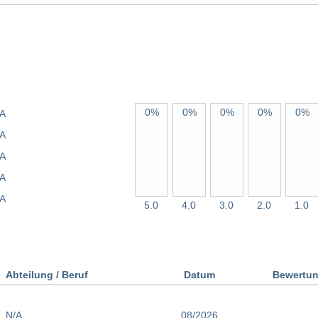
0%
0%
0%
0%
0%
A
A
A
A
A
5.0
4.0
3.0
2.0
1.0
Abteilung / Beruf
Datum
Bewertu
N/A
08/2026