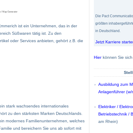
p / Map Generator
Die Pact Communicatio
größten inhabergeführ
mmerich ist ein Unternehmen, das in der
in Deutschland.
reich Süßwaren tätig ist. Zu den
ikel oder Services anbieten, gehört z.B. die
Jetzt Karriere starte
Hier
können Sie sich 
Stel
Ausbildung zum M
Anlagenführer (w/
in stark wachsendes inter­nationales
Elektriker / Elektr
rt zu den stärksten Marken Deutsch­lands.
Betriebstechnik / 
: ein modernes Familien­unter­nehmen, welches
am Rhein)
amilie und bereichern Sie uns ab sofort mit