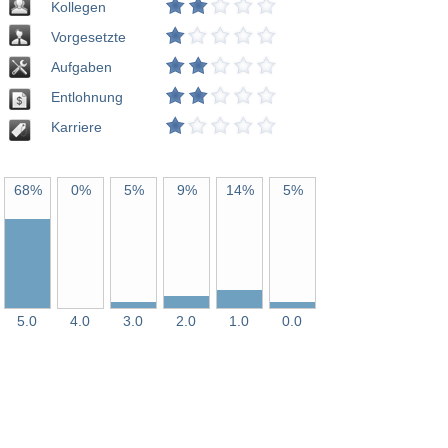
Kollegen
Vorgesetzte
Aufgaben
Entlohnung
Karriere
68%
0%
5%
9%
14%
5%
5.0
4.0
3.0
2.0
1.0
0.0