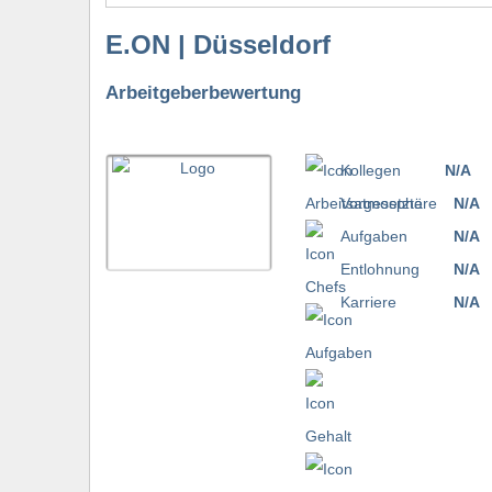
E.ON | Düsseldorf
Arbeitgeberbewertung
Kollegen
N/A
Vorgesetzte
N/A
Aufgaben
N/A
Entlohnung
N/A
Karriere
N/A