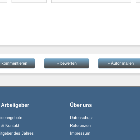
» kommentieren
» bewerten
» Autor mailen
 Arbeitgeber
Über uns
iceangebote
Datenschutz
e & Kontakt
Referenzen
itgeber des Jahres
Impressum