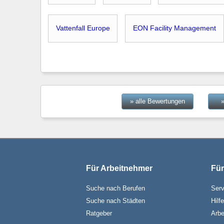
Vattenfall Europe
EON Facility Management
» alle Bewertungen
Für Arbeitnehmer
Für
Suche nach Berufen
Serv
Suche nach Städten
Hilf
Ratgeber
Arbe