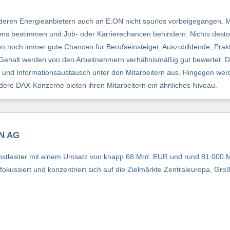
anderen Energieanbietern auch an E.ON nicht spurlos vorbeigegangen. 
hmens bestimmen und Job- oder Karrierechancen behindern. Nichts desto 
 noch immer gute Chancen für Berufseinsteiger, Auszubildende, Prak
d Gehalt werden von den Arbeitnehmern verhältnismäßig gut bewertet. 
x und Informationsaustausch unter den Mitarbeitern aus. Hingegen we
andere DAX-Konzerne bieten ihren Mitarbeitern ein ähnliches Niveau.
ON AG
ienstleister mit einem Umsatz von knapp 68 Mrd. EUR und rund 81.000 M
okussiert und konzentriert sich auf die Zielmärkte Zentraleuropa, Gro