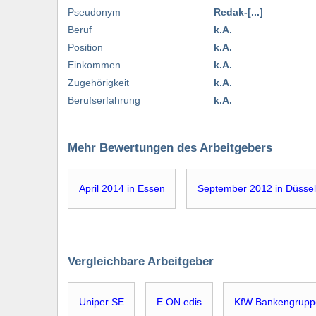
Pseudonym
Redak-[...]
Beruf
k.A.
Position
k.A.
Einkommen
k.A.
Zugehörigkeit
k.A.
Berufserfahrung
k.A.
Mehr Bewertungen des Arbeitgebers
April 2014 in Essen
September 2012 in Düssel
Vergleichbare Arbeitgeber
Uniper SE
E.ON edis
KfW Bankengrupp