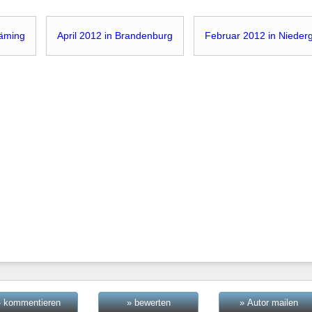
läming
April 2012 in Brandenburg
Februar 2012 in Nieder
» kommentieren
» bewerten
» Autor mailen