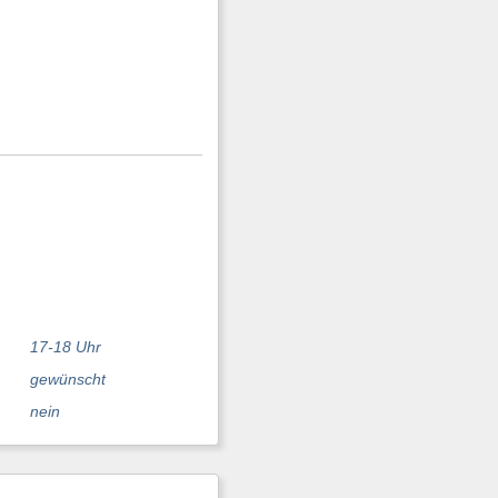
17-18 Uhr
gewünscht
nein