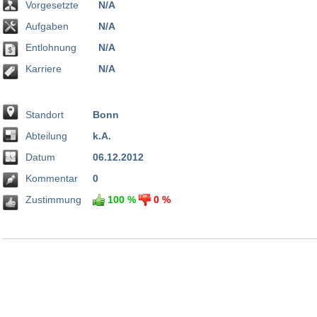
Vorgesetzte
N/A
Aufgaben
N/A
Entlohnung
N/A
Karriere
N/A
Standort
Bonn
Abteilung
k.A.
Datum
06.12.2012
Kommentar
0
Zustimmung
100 %
0 %