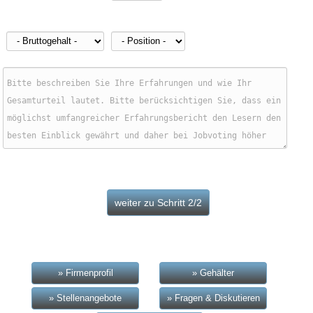
» Firmenprofil
» Gehälter
» Stellenangebote
» Fragen & Diskutieren