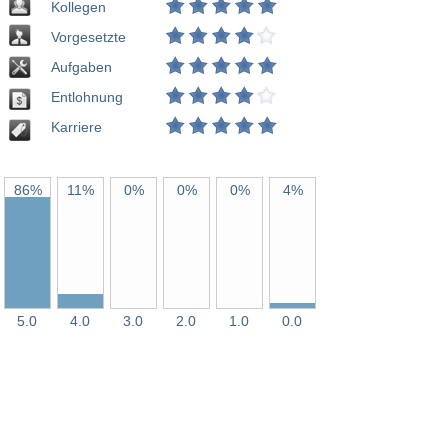
Kollegen
Vorgesetzte
Aufgaben
Entlohnung
Karriere
86%
11%
0%
0%
0%
4%
5.0
4.0
3.0
2.0
1.0
0.0