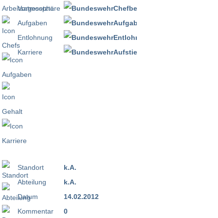
Vorgesetzte
Aufgaben
Entlohnung
Karriere
Standort
k.A.
Abteilung
k.A.
Datum
14.02.2012
Kommentar
0