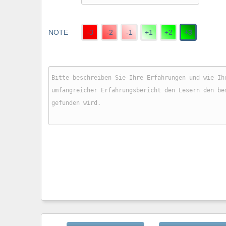
NOTE
-3
-2
-1
+1
+2
+3