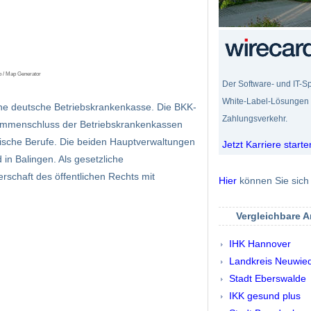
p / Map Generator
Der Software- und IT-Sp
White-Label-Lösungen f
eine deutsche Betriebskrankenkasse. Die BKK-
Zahlungsverkehr.
ammenschluss der Betriebskrankenkassen
tische Berufe. Die beiden Hauptverwaltungen
Jetzt Karriere starte
 in Balingen. Als gesetzliche
rschaft des öffentlichen Rechts mit
Hier
können Sie sich 
Vergleichbare 
IHK Hannover
Landkreis Neuwie
Stadt Eberswalde
IKK gesund plus