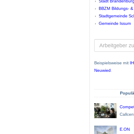
Stadt Brandenburg
BBZM Bildungs- &
Stadtgemeinde Sc
Gemeinde Issum
Beispielsweise mit
I
Neuwied
.
Populä
Compet
Callcen
E.ON