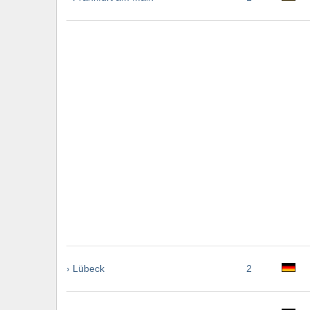
› Lübeck
2