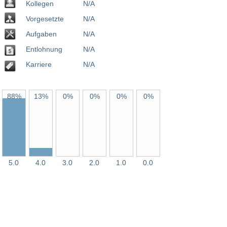
Kollegen
N/A
Vorgesetzte
N/A
Aufgaben
N/A
Entlohnung
N/A
Karriere
N/A
88%
13%
0%
0%
0%
0%
5.0
4.0
3.0
2.0
1.0
0.0