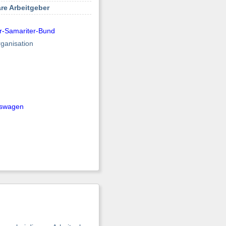
re Arbeitgeber
r-Samariter-Bund
rganisation
kswagen