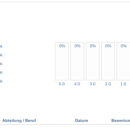
0%
0%
0%
0%
0%
A
A
A
A
A
5.0
4.0
3.0
2.0
1.0
Abteilung / Beruf
Datum
Bewertu