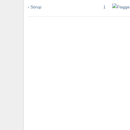
› Sörup
1