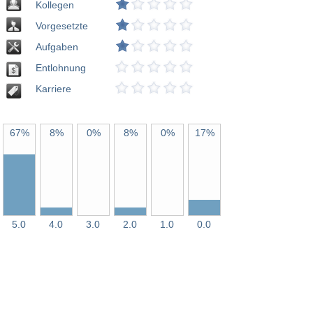
Kollegen
Vorgesetzte
Aufgaben
Entlohnung
Karriere
67%
8%
0%
8%
0%
17%
5.0
4.0
3.0
2.0
1.0
0.0