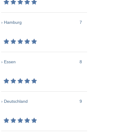
› Hamburg
7
› Essen
8
› Deutschland
9