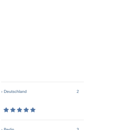
› Deutschland
2
› Berlin
3