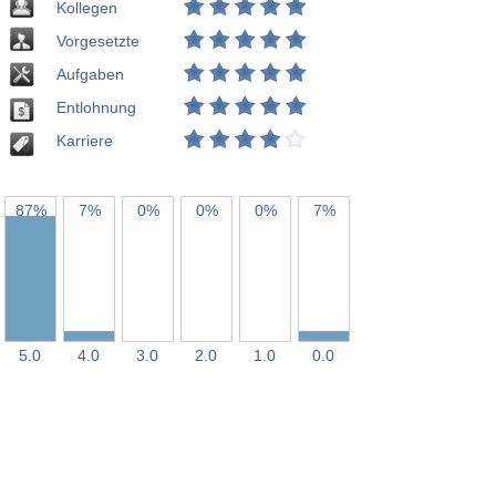
Kollegen
Vorgesetzte
Aufgaben
Entlohnung
Karriere
87%
7%
0%
0%
0%
7%
5.0
4.0
3.0
2.0
1.0
0.0