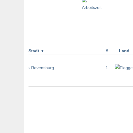
Stadt
▼
#
Land
› Ravensburg
1