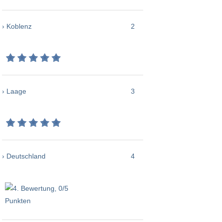
› Koblenz
2
› Laage
3
› Deutschland
4