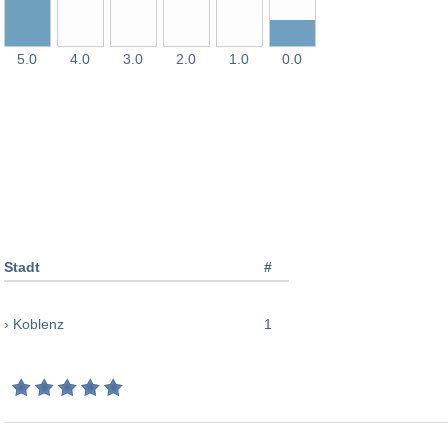
5.0
4.0
3.0
2.0
1.0
0.0
Stadt
#
› Koblenz
1