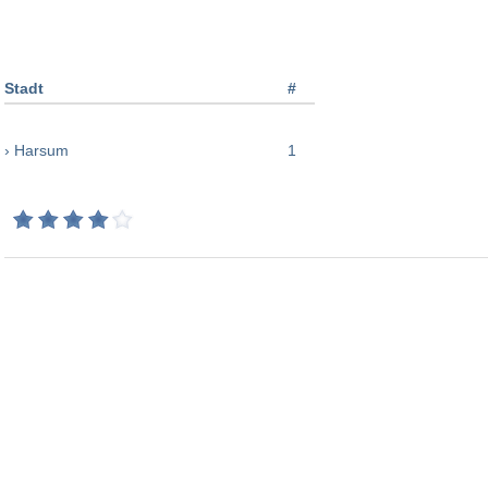
Stadt
#
› Harsum
1