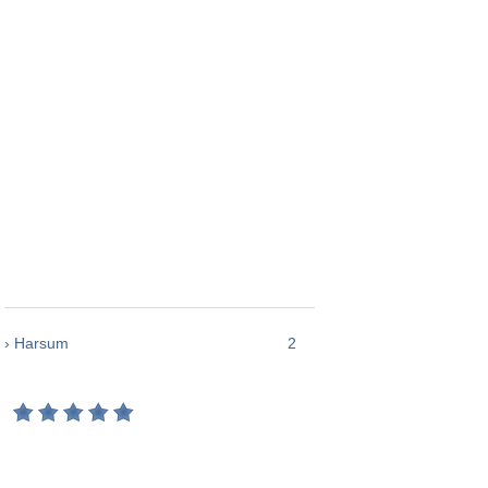
› Harsum
2