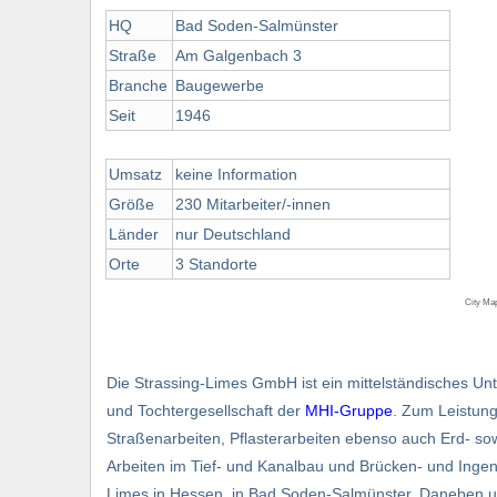
HQ
Bad Soden-Salmünster
Straße
Am Galgenbach 3
Branche
Baugewerbe
Seit
1946
Umsatz
keine Information
Größe
230 Mitarbeiter/-innen
Länder
nur Deutschland
Orte
3 Standorte
City Ma
Die Strassing-Limes GmbH ist ein mittelständisches U
und Tochtergesellschaft der
MHI-Gruppe
. Zum Leistun
Straßenarbeiten, Pflasterarbeiten ebenso auch Erd- s
Arbeiten im Tief- und Kanalbau und Brücken- und Ingen
Limes in Hessen, in Bad Soden-Salmünster. Daneben un