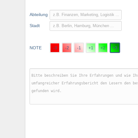
Abteilung
Stadt
NOTE
-3
-2
-1
+1
+2
+3