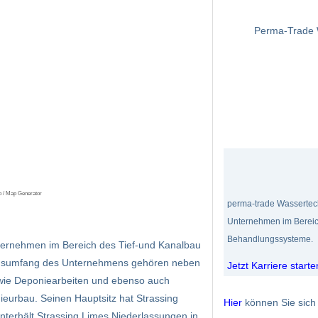
Perma-Trade 
p / Map Generator
perma-trade Wassertech
Unternehmen im Bereic
Behandlungssysteme.
nternehmen im Bereich des Tief-und Kanalbau
gsumfang des Unternehmens gehören neben
Jetzt Karriere starte
owie Deponiearbeiten und ebenso auch
ieurbau. Seinen Hauptsitz hat Strassing
Hier
können Sie sich 
terhält Strassing Limes Niederlassungen in