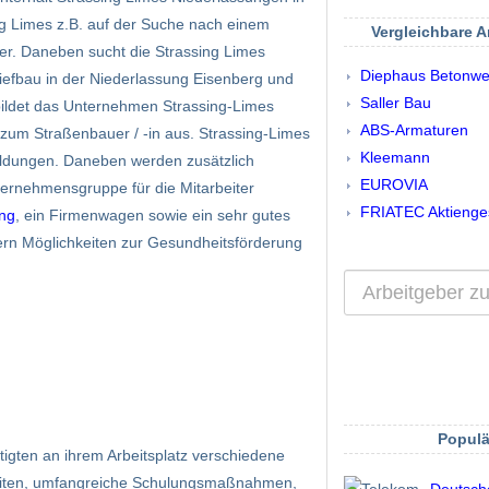
sing Limes z.B. auf der Suche nach einem
Vergleichbare 
r. Daneben sucht die Strassing Limes
Diephaus Betonwe
iefbau in der Niederlassung Eisenberg und
Saller Bau
h bildet das Unternehmen Strassing-Limes
ABS-Armaturen
um Straßenbauer / -in aus. Strassing-Limes
Kleemann
bildungen. Daneben werden zusätzlich
EUROVIA
rnehmensgruppe für die Mitarbeiter
FRIATEC Aktienges
ng
, ein Firmenwagen sowie ein sehr gutes
ern Möglichkeiten zur Gesundheitsförderung
Populä
gten an ihrem Arbeitsplatz verschiedene
hkeiten, umfangreiche Schulungsmaßnahmen,
Deutsch