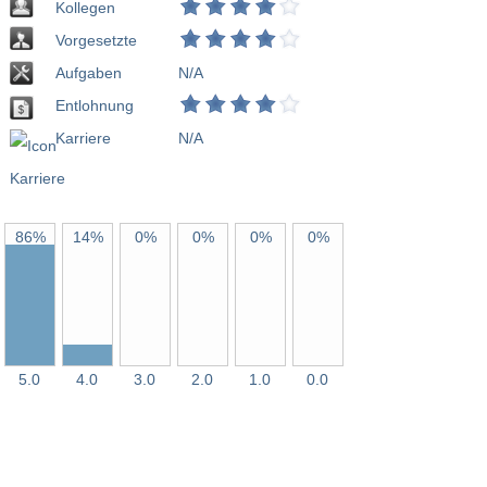
Kollegen
Vorgesetzte
Aufgaben
N/A
Entlohnung
Karriere
N/A
86%
14%
0%
0%
0%
0%
5.0
4.0
3.0
2.0
1.0
0.0