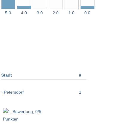
5.0
4.0
3.0
2.0
1.0
0.0
Stadt
#
› Petersdorf
1