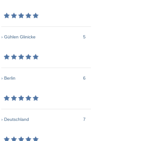
› Gühlen Glinicke
5
› Berlin
6
› Deutschland
7