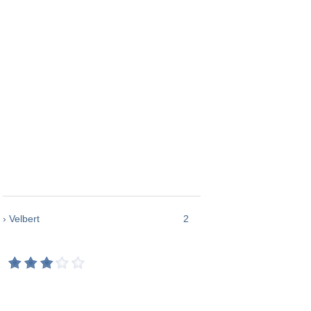
› Velbert
2