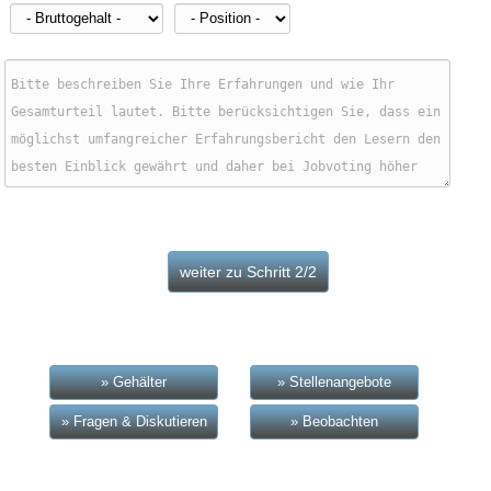
» Gehälter
» Stellenangebote
» Fragen & Diskutieren
» Beobachten