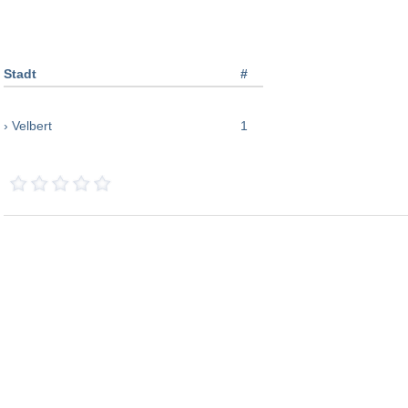
Stadt
#
› Velbert
1