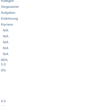
Kollegen
Vorgesetzte
Aufgaben
Entlohnung
Karriere
N/A
N/A
N/A
N/A
N/A
86%
5.0
0%
4.0