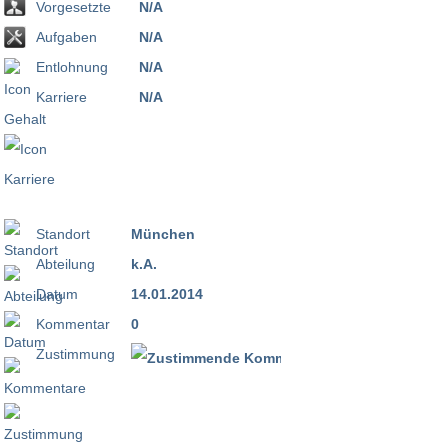
Vorgesetzte
N/A
Aufgaben
N/A
Entlohnung
N/A
Karriere
N/A
Standort
München
Abteilung
k.A.
Datum
14.01.2014
Kommentar
0
Zustimmung
100 %