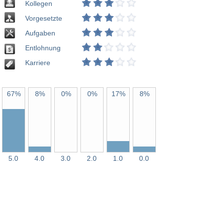
Kollegen
Vorgesetzte
Aufgaben
Entlohnung
Karriere
67%
8%
0%
0%
17%
8%
5.0
4.0
3.0
2.0
1.0
0.0