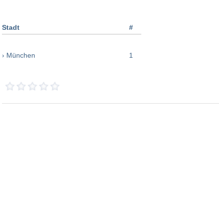
Stadt
#
› München
1