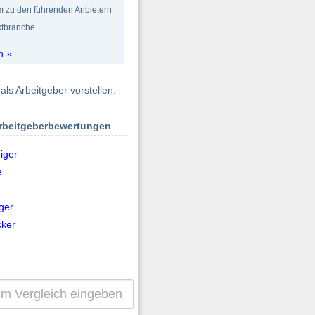
om zu den führenden Anbietern
tbranche.
n »
als Arbeitgeber vorstellen.
Arbeitgeberbewertungen
iger
e
ger
cker