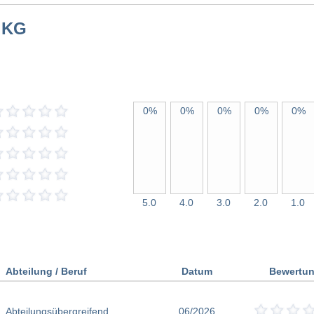
 KG
0%
0%
0%
0%
0%
5.0
4.0
3.0
2.0
1.0
Abteilung / Beruf
Datum
Bewertu
Abteilungsübergreifend
06/2026