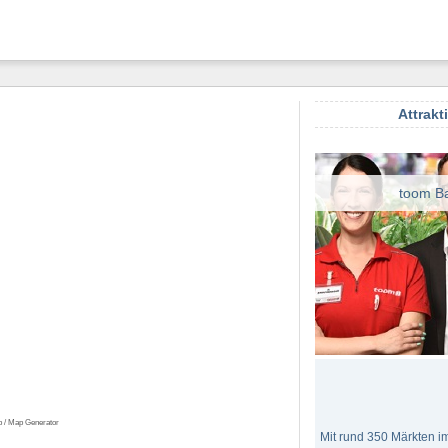
Attrakt
toom B
p / Map Generator
Mit rund 350 Märkten im