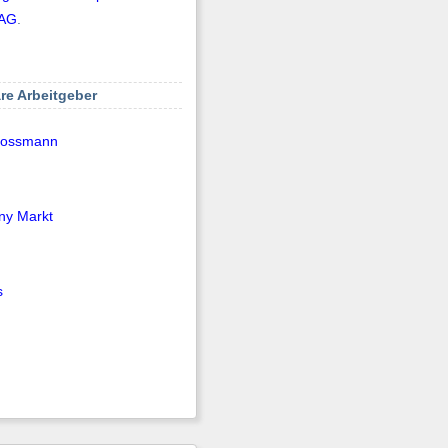
 AG
.
re Arbeitgeber
Rossmann
ny Markt
s