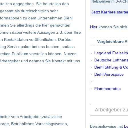
Netzwerken im D-A-CH 
tellten abgegeben. Sie beurteilen den
gesamt als durchschnittlich sehr
Jetzt Karriere starte
 Informationen zu dem Unternehmen Diehl
önnen Sie allerdings die hier gemachten
Hier
können Sie sich 
önnen dabei weitere Aussagen z.B. über Ihre
en Kontaktdaten veröffentlichen. Darüber
Vergleichbare 
ing Servicepaket bei uns buchen, sodass
Legoland Freizeit
breiten Publikum vorstellen können. Nutzen
Deutsche Lufthan
r Arbeitgeber und nehmen Sie Kontakt mit uns
Diehl Stiftung & C
Diehl Aerospace
Flammaerotec
eiter vom Arbeitgeber zusätzliche
rsorge, Betriebliches Vorschlagswesen,
Beispielsweise mit
Le