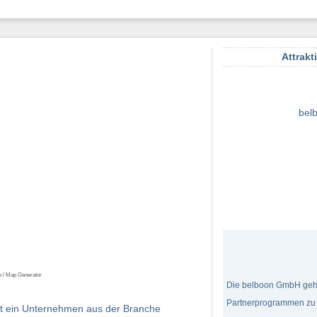
Attrakt
bel
p / Map Generator
Die belboon GmbH gehör
Partnerprogrammen zu
ist ein Unternehmen aus der Branche