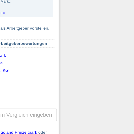
Markt.
n »
als Arbeitgeber vorstellen.
Arbeitgeberbewertungen
park
sa
o. KG
goland Freizeitpark
oder